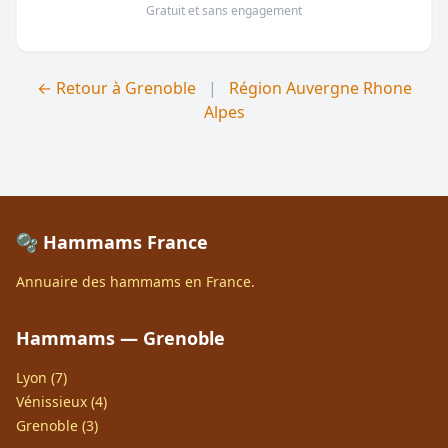
Gratuit et sans engagement
← Retour à Grenoble
|
Région Auvergne Rhone
Alpes
🫧 Hammams France
Annuaire des hammams en France.
Hammams — Grenoble
Lyon (7)
Vénissieux (4)
Grenoble (3)