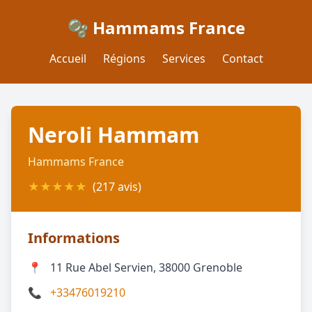
🫧 Hammams France
Accueil
Régions
Services
Contact
Neroli Hammam
Hammams France
★
★
★
★
★
(217 avis)
Informations
📍
11 Rue Abel Servien, 38000 Grenoble
📞
+33476019210