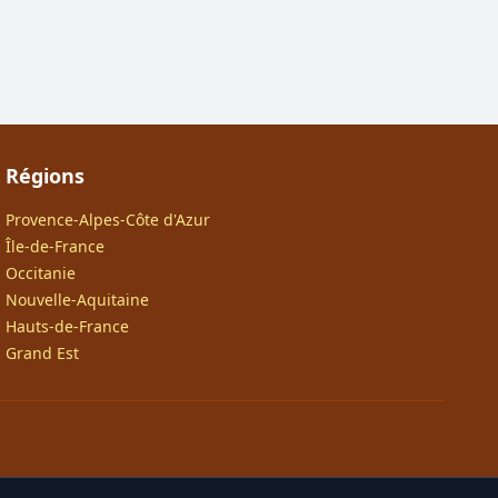
Régions
Provence-Alpes-Côte d'Azur
Île-de-France
Occitanie
Nouvelle-Aquitaine
Hauts-de-France
Grand Est