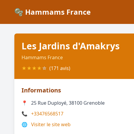
🫧 Hammams France
Les Jardins d'Amakrys
Hammams France
★
★
★
★
☆
(171 avis)
Informations
📍
25 Rue Duployé, 38100 Grenoble
📞
+33476568517
🌐
Visiter le site web