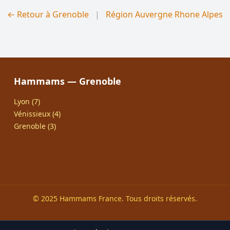
← Retour à Grenoble
|
Région Auvergne Rhone Alpes
Hammams — Grenoble
Lyon (7)
Vénissieux (4)
Grenoble (3)
© 2025 Hammams France. Tous droits réservés.