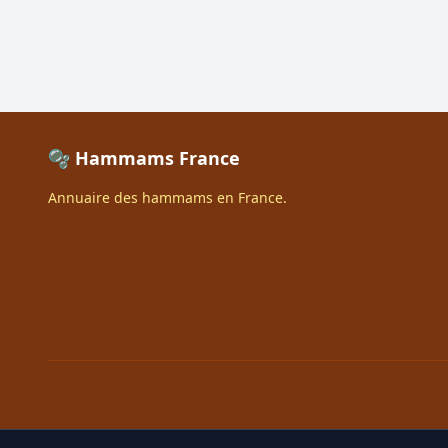
🫧 Hammams France
Annuaire des hammams en France.