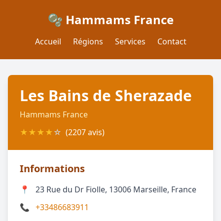
🫧 Hammams France
Accueil
Régions
Services
Contact
Les Bains de Sherazade
Hammams France
★
★
★
★
☆
(2207 avis)
Informations
📍
23 Rue du Dr Fiolle, 13006 Marseille, France
📞
+33486683911