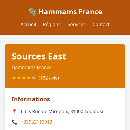
🫧 Hammams France
Accueil
Régions
Services
Contact
Sources East
Hammams France
★
★
★
★
☆
(182 avis)
Informations
📍
6 bis Rue de Mirepoix, 31000 Toulouse
📞
+33952113913