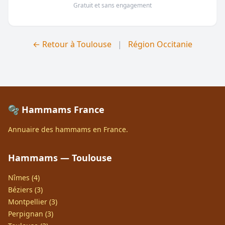
Gratuit et sans engagement
← Retour à Toulouse
|
Région Occitanie
🫧 Hammams France
Annuaire des hammams en France.
Hammams — Toulouse
Nîmes (4)
Béziers (3)
Montpellier (3)
Perpignan (3)