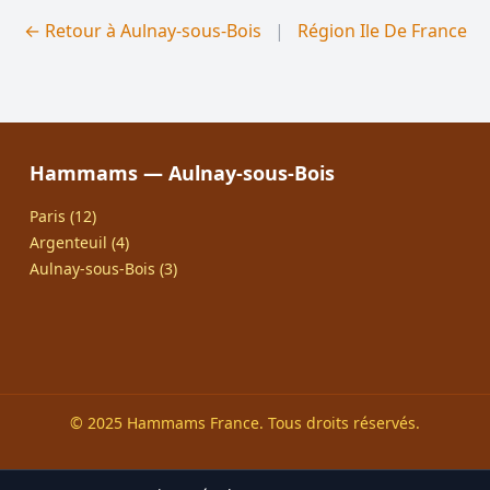
← Retour à Aulnay-sous-Bois
|
Région Ile De France
Hammams — Aulnay-sous-Bois
Paris (12)
Argenteuil (4)
Aulnay-sous-Bois (3)
© 2025 Hammams France. Tous droits réservés.