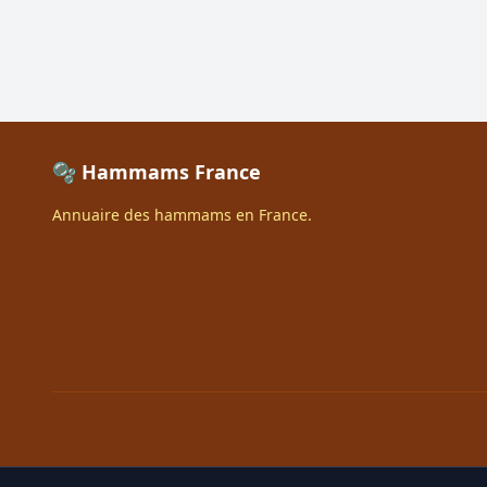
🫧 Hammams France
Annuaire des hammams en France.