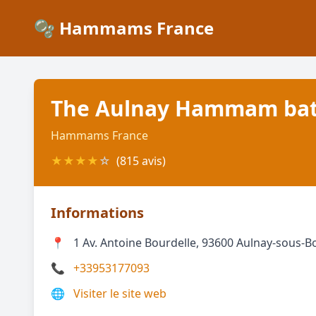
🫧 Hammams France
The Aulnay Hammam ba
Hammams France
★
★
★
★
☆
(815 avis)
Informations
📍
1 Av. Antoine Bourdelle, 93600 Aulnay-sous-B
📞
+33953177093
🌐
Visiter le site web