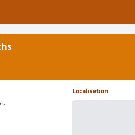
ths
Localisation
ois