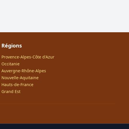
Régions
Provence-Alpes-Côte d'Azur
Occitanie
Auvergne-Rhône-Alpes
Nouvelle-Aquitaine
Hauts-de-France
Grand Est